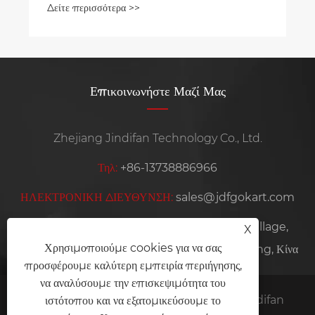
Δείτε περισσότερα >>
Επικοινωνήστε Μαζί Μας
Zhejiang Jindifan Technology Co., Ltd.
Τηλ:
+86-13738886966
ΗΛΕΚΤΡΟΝΙΚΗ ΔΙΕΥΘΥΝΣΗ:
sales@jdfgokart.com
Διεύθυνση:
No. 668 Zhoutai Road, Qishan Village,
X
Χρησιμοποιούμε cookies για να σας
Yangming Street, Yuyao City, επαρχία Zhejiang, Κίνα
προσφέρουμε καλύτερη εμπειρία περιήγησης,
να αναλύσουμε την επισκεψιμότητα του
Πνευματικά δικαιώματα © 2025 Zhejiang Jindifan
ιστότοπου και να εξατομικεύσουμε το