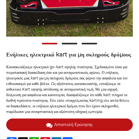
Ενήλικες ηλεκτρικό kart για μη σκληρούς δρόμους
Κατασκευάζουμε ηλεκτρικό go-kart υψηλής ποιότητας. Σχεδιασμένο τόσο για
περιστασιακή διασκέδαση όσο και για ανταγωνιστικούς αγώνες. Ο ενήλικος
ηλεκτρικός μας kart για μη σκληρούς δρόμους σας φέρνει την ασφάλεια και τον
ενθουσιασμό για κάθε βόλτα. Ως αξιόπιστος κατασκευαστής, εστιάζουμε σε
ανθεκτικό Kart υψηλής απόδοσης σε ανταγωνιστική τιμή. Με μια ισχυρή
δέσμευση για ασφάλεια και καινοτομία, διασφαλίζουμε ότι κάθε kart πληροί τα
διεθνή πρότυπα ποιότητας. Είτε είστε επαγγελματίας karting είτε απλά θέλετε
να διασκεδάσετε, οι ενήλικοι ηλεκτρικοί δρόμοι που δεν έχουν σκληρυνθεί,
παρέδωσαν μια συναρπαστική και αξιόπιστη οδηγική εμπειρία.
Αποστολή Ερώτησης