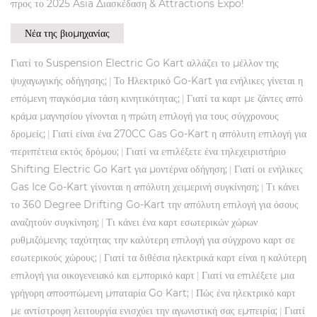
προς το 2025 Asia Διασκέδαση & Attractions Expo!
Νέα της βιομηχανίας
Γιατί το Suspension Electric Go Kart αλλάζει το μέλλον της
ψυχαγωγικής οδήγησης;
Το Ηλεκτρικό Go-Kart για ενήλικες γίνεται η
|
επόμενη παγκόσμια τάση κινητικότητας;
Γιατί τα καρτ με ζάντες από
|
κράμα μαγνησίου γίνονται η πρώτη επιλογή για τους σύγχρονους
δρομείς;
Γιατί είναι ένα 270CC Gas Go-Kart η απόλυτη επιλογή για
|
περιπέτεια εκτός δρόμου;
Γιατί να επιλέξετε ένα τηλεχειριστήριο
|
Shifting Electric Go Kart για μοντέρνα οδήγηση;
Γιατί οι ενήλικες
|
Gas Ice Go-Kart γίνονται η απόλυτη χειμερινή συγκίνηση;
Τι κάνει
|
το 360 Degree Drifting Go-Kart την απόλυτη επιλογή για όσους
αναζητούν συγκίνηση;
Τι κάνει ένα καρτ εσωτερικών χώρων
|
ρυθμιζόμενης ταχύτητας την καλύτερη επιλογή για σύγχρονο καρτ σε
εσωτερικούς χώρους;
Γιατί τα διθέσια ηλεκτρικά καρτ είναι η καλύτερη
|
επιλογή για οικογενειακό και εμπορικό καρτ
Γιατί να επιλέξετε μια
|
γρήγορη αποσπώμενη μπαταρία Go Kart;
Πώς ένα ηλεκτρικό καρτ
|
με αντίστροφη λειτουργία ενισχύει την αγωνιστική σας εμπειρία;
Γιατί
|