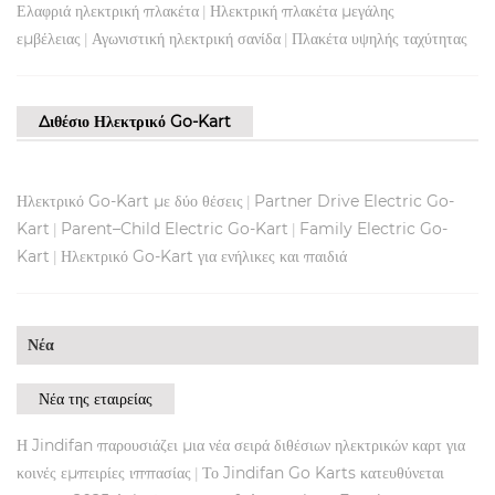
Ελαφριά ηλεκτρική πλακέτα
Ηλεκτρική πλακέτα μεγάλης
|
εμβέλειας
Αγωνιστική ηλεκτρική σανίδα
Πλακέτα υψηλής ταχύτητας
|
|
Διθέσιο Ηλεκτρικό Go-Kart
Ηλεκτρικό Go-Kart με δύο θέσεις
Partner Drive Electric Go-
|
Kart
Parent–Child Electric Go-Kart
Family Electric Go-
|
|
Kart
Ηλεκτρικό Go-Kart για ενήλικες και παιδιά
|
Νέα
Νέα της εταιρείας
Η Jindifan παρουσιάζει μια νέα σειρά διθέσιων ηλεκτρικών καρτ για
κοινές εμπειρίες ιππασίας
Το Jindifan Go Karts κατευθύνεται
|