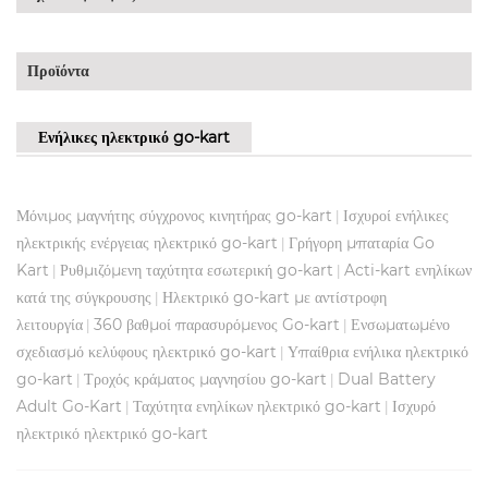
Προϊόντα
Ενήλικες ηλεκτρικό go-kart
Μόνιμος μαγνήτης σύγχρονος κινητήρας go-kart
Ισχυροί ενήλικες
|
ηλεκτρικής ενέργειας ηλεκτρικό go-kart
Γρήγορη μπαταρία Go
|
Kart
Ρυθμιζόμενη ταχύτητα εσωτερική go-kart
Acti-kart ενηλίκων
|
|
κατά της σύγκρουσης
Ηλεκτρικό go-kart με αντίστροφη
|
λειτουργία
360 βαθμοί παρασυρόμενος Go-kart
Ενσωματωμένο
|
|
σχεδιασμό κελύφους ηλεκτρικό go-kart
Υπαίθρια ενήλικα ηλεκτρικό
|
go-kart
Τροχός κράματος μαγνησίου go-kart
Dual Battery
|
|
Adult Go-Kart
Ταχύτητα ενηλίκων ηλεκτρικό go-kart
Ισχυρό
|
|
ηλεκτρικό ηλεκτρικό go-kart