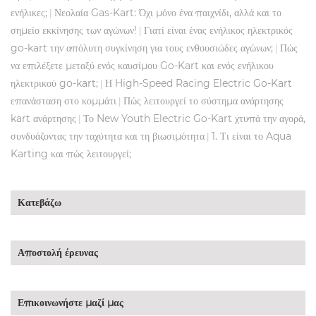
ενήλικες;
Νεολαία Gas-Kart: Όχι μόνο ένα παιχνίδι, αλλά και το
|
σημείο εκκίνησης των αγώνων!
Γιατί είναι ένας ενήλικος ηλεκτρικός
|
go-kart την απόλυτη συγκίνηση για τους ενθουσιώδες αγώνων;
Πώς
|
να επιλέξετε μεταξύ ενός καυσίμου Go-Kart και ενός ενήλικου
ηλεκτρικού go-kart;
Η High-Speed ​​Racing Electric Go-Kart
|
επανάσταση στο κομμάτι
Πώς λειτουργεί το σύστημα ανάρτησης
|
kart ανάρτησης
Το New Youth Electric Go-Kart χτυπά την αγορά,
|
συνδυάζοντας την ταχύτητα και τη βιωσιμότητα
1. Τι είναι το Aqua
|
Karting και πώς λειτουργεί;
Κατεβάζω
Αποστολή έρευνας
Επικοινωνήστε μαζί μας