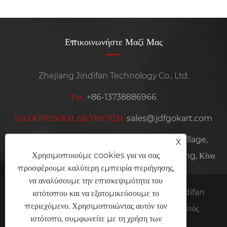
Επικοινωνήστε Μαζί Μας
Zhejiang Jindifan Technology Co., Ltd.
Τηλ:
+86-13738886966
ΗΛΕΚΤΡΟΝΙΚΗ ΔΙΕΥΘΥΝΣΗ:
sales@jdfgokart.com
Διεύθυνση:
No. 668 Zhoutai Road, Qishan Village,
X
Χρησιμοποιούμε cookies για να σας
Yangming Street, Yuyao City, επαρχία Zhejiang, Κίνα
προσφέρουμε καλύτερη εμπειρία περιήγησης,
να αναλύσουμε την επισκεψιμότητα του
Πνευματικά δικαιώματα © 2025 Zhejiang Jindifan
ιστότοπου και να εξατομικεύσουμε το
περιεχόμενο. Χρησιμοποιώντας αυτόν τον
Technology Co., Ltd. Με την επιφύλαξη παντός
ιστότοπο, συμφωνείτε με τη χρήση των
δικαιώματος.