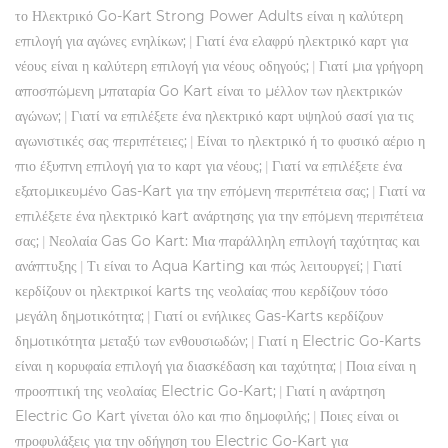
το Ηλεκτρικό Go-Kart Strong Power Adults είναι η καλύτερη
επιλογή για αγώνες ενηλίκων;
Γιατί ένα ελαφρύ ηλεκτρικό καρτ για
|
νέους είναι η καλύτερη επιλογή για νέους οδηγούς;
Γιατί μια γρήγορη
|
αποσπώμενη μπαταρία Go Kart είναι το μέλλον των ηλεκτρικών
αγώνων;
Γιατί να επιλέξετε ένα ηλεκτρικό καρτ υψηλού σασί για τις
|
αγωνιστικές σας περιπέτειες;
Είναι το ηλεκτρικό ή το φυσικό αέριο η
|
πιο έξυπνη επιλογή για το καρτ για νέους;
Γιατί να επιλέξετε ένα
|
εξατομικευμένο Gas-Kart για την επόμενη περιπέτεια σας;
Γιατί να
|
επιλέξετε ένα ηλεκτρικό kart ανάρτησης για την επόμενη περιπέτεια
σας;
Νεολαία Gas Go Kart: Μια παράλληλη επιλογή ταχύτητας και
|
ανάπτυξης
Τι είναι το Aqua Karting και πώς λειτουργεί;
Γιατί
|
|
κερδίζουν οι ηλεκτρικοί karts της νεολαίας που κερδίζουν τόσο
μεγάλη δημοτικότητα;
Γιατί οι ενήλικες Gas-Karts κερδίζουν
|
δημοτικότητα μεταξύ των ενθουσιωδών;
Γιατί η Electric Go-Karts
|
είναι η κορυφαία επιλογή για διασκέδαση και ταχύτητα;
Ποια είναι η
|
προοπτική της νεολαίας Electric Go-Kart;
Γιατί η ανάρτηση
|
Electric Go Kart γίνεται όλο και πιο δημοφιλής;
Ποιες είναι οι
|
προφυλάξεις για την οδήγηση του Electric Go-Kart για