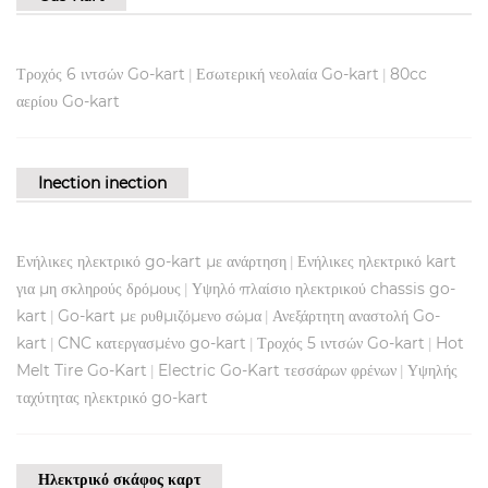
Τροχός 6 ιντσών Go-kart
Εσωτερική νεολαία Go-kart
80cc
|
|
αερίου Go-kart
Inection inection
Ενήλικες ηλεκτρικό go-kart με ανάρτηση
Ενήλικες ηλεκτρικό kart
|
για μη σκληρούς δρόμους
Υψηλό πλαίσιο ηλεκτρικού chassis go-
|
kart
Go-kart με ρυθμιζόμενο σώμα
Ανεξάρτητη αναστολή Go-
|
|
kart
CNC κατεργασμένο go-kart
Τροχός 5 ιντσών Go-kart
Hot
|
|
|
Melt Tire Go-Kart
Electric Go-Kart τεσσάρων φρένων
Υψηλής
|
|
ταχύτητας ηλεκτρικό go-kart
Ηλεκτρικό σκάφος καρτ