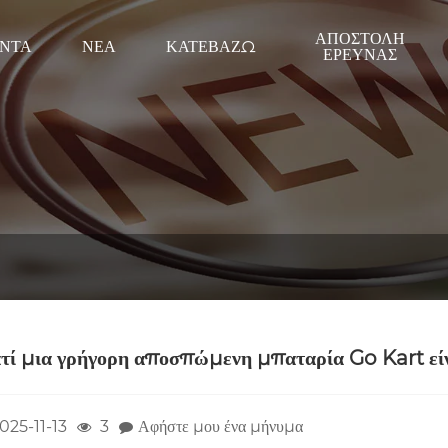
ΑΠΟΣΤΟΛΉ
ΌΝΤΑ
ΝΈΑ
ΚΑΤΕΒΆΖΩ
ΈΡΕΥΝΑΣ
ατί μια γρήγορη αποσπώμενη μπαταρία Go Kart είν
025-11-13
3
Αφήστε μου ένα μήνυμα