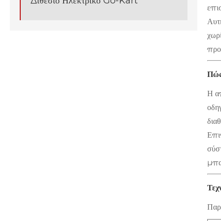
Διθέσιο Ηλεκτρικό Go-Kart
επι
Αυτή
χωρ
προς
Πώς
Η απ
οδη
δια
Επι
σύσ
μπα
Τεχ
Παρ