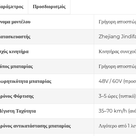
αράμετρος
Προσδιορισμός
Γρήγορη αποσπώμ
νομα μοντέλου
Zhejiang Jindif
ατασκευαστής
Κινητήρας συνεχ
σχύς κινητήρα
Γρήγορη αποσπώμε
ύπος μπαταρίας
48V / 60V (προσ
ωρητικότητα μπαταρίας
3–5 ώρες (τυπικό)
ρόνος Φόρτισης
35–70 km/h (ανά
έγιστη Ταχύτητα
Λιγότερο από 1 λ
ρόνος αντικατάστασης μπαταρίας