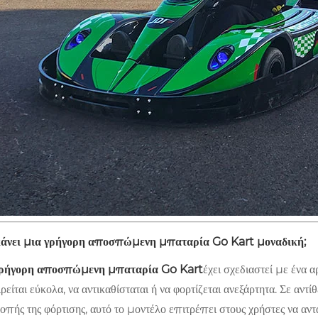
κάνει μια γρήγορη αποσπώμενη μπαταρία Go Kart μοναδική;
ρήγορη αποσπώμενη μπαταρία Go Kart
έχει σχεδιαστεί με ένα
ρείται εύκολα, να αντικαθίσταται ή να φορτίζεται ανεξάρτητα. Σε α
οπής της φόρτισης, αυτό το μοντέλο επιτρέπει στους χρήστες να αν