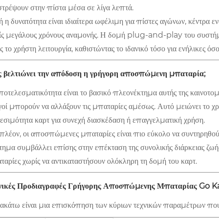
στρέψουν στην πίστα μέσα σε λίγα λεπτά.
 η δυνατότητα είναι ιδιαίτερα ωφέλιμη για πίστες αγώνων, κέντρα ε
ίς μεγάλους χρόνους αναμονής. Η δομή plug-and-play του συστήματ
 το χρήστη λειτουργία, καθιστώντας το ιδανικό τόσο για ενήλικες όσο
 βελτιώνει την απόδοση η γρήγορη αποσπώμενη μπαταρία;
οτελεσματικότητα είναι το βασικό πλεονέκτημα αυτής της καινοτομί
γοί μπορούν να αλλάξουν τις μπαταρίες αμέσως. Αυτό μειώνει το χρ
θεσιμότητα καρτ για συνεχή διασκέδαση ή επαγγελματική χρήση.
πλέον, οι αποσπώμενες μπαταρίες είναι πιο εύκολο να συντηρηθούν
τημα συμβάλλει επίσης στην επέκταση της συνολικής διάρκειας ζωής
ταρίες χωρίς να αντικαταστήσουν ολόκληρη τη δομή του καρτ.
νικές Προδιαγραφές Γρήγορης Αποσπώμενης Μπαταρίας Go K
ακάτω είναι μια επισκόπηση των κύριων τεχνικών παραμέτρων που κ