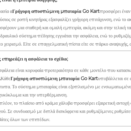
ασία α
Γρήγορη αποσπώμενη μπαταρία Go Kart
προσφέρει έναν 
ύσιος σε ροπή κινητήρας εξασφαλίζει γρήγορη επιτάχυνση, ενώ το α
σφέρουν μια σταθερή και ομαλή εμπειρία, ακόμη και στην τελική τα
υδραυλικό σύστημα πέδησης εγγυάται την ασφάλεια, ενώ το ρυθμιζόμ
 το χειρισμό. Είτε σε επαγγελματική πίστα είτε σε πάρκο αναψυχής
 επηρεάζει η ασφάλεια το σχέδιο;
σφάλεια είναι κορυφαία προτεραιότητα σε κάθε μοντέλο που κατασκ
.
Κάθε
Γρήγορη αποσπώμενη μπαταρία Go Kart
υποβάλλεται σε α
τυπα. Το σύστημα μπαταρίας είναι εξοπλισμένο με ενσωματωμένα
χυκύκλωμα και την υπερθέρμανση.
πλέον, το πλαίσιο από κράμα χάλυβα προσφέρει εξαιρετική αντοχή σ
ού. Σε συνδυασμό με διπλά δισκόφρενα και ρυθμιζόμενες ρυθμίσεις 
βάτες όλων των επιπέδων.