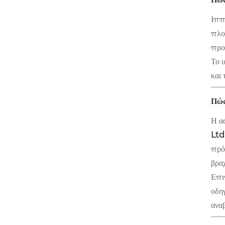
Ιππ
πλο
προ
Το 
και
Πώς
Η α
Ltd
πρό
βρα
Επι
οδηγ
ανα