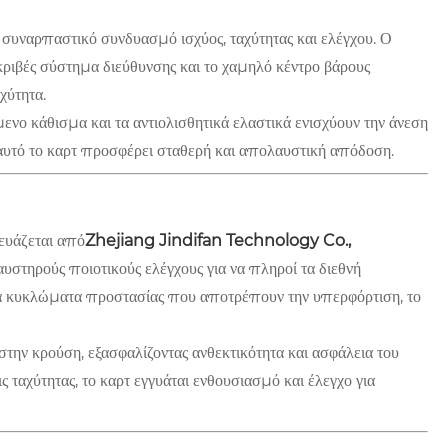
συναρπαστικό συνδυασμό ισχύος, ταχύτητας και ελέγχου. Ο
κριβές σύστημα διεύθυνσης και το χαμηλό κέντρο βάρους
χύτητα.
ενο κάθισμα και τα αντιολισθητικά ελαστικά ενισχύουν την άνεση
, αυτό το καρτ προσφέρει σταθερή και απολαυστική απόδοση.
ευάζεται από
Zhejiang Jindifan Technology Co.,
υστηρούς ποιοτικούς ελέγχους για να πληροί τα διεθνή
 κυκλώματα προστασίας που αποτρέπουν την υπερφόρτιση, το
την κρούση, εξασφαλίζοντας ανθεκτικότητα και ασφάλεια του
ταχύτητας, το καρτ εγγυάται ενθουσιασμό και έλεγχο για