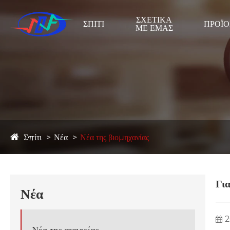
ΣΧΕΤΙΚΆ
ΣΠΊΤΙ
ΠΡΟΪ
ΜΕ ΕΜΆΣ
Σπίτι
Νέα
Νέα της βιομηχανίας
Γι
Νέα
2
Νέα της εταιρείας