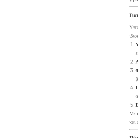
Για
Υπάρ
ιδιο
Υ
ε
Α
Φ
β
Π
σ
Ε
Με 
και 
Πώς