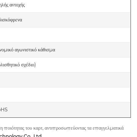
λής αντοχής
δισκόφρενα
νομικό αγωνιστικό κάθισμα
ολισθητικό σχέδιο)
oHS
ση ποιότητας του καρτ, αντιπροσωπεύοντας τα επαγγελματικά
chnology Co., Ltd.