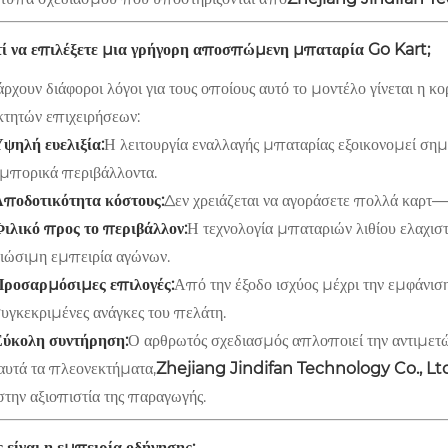
τί να επιλέξετε μια γρήγορη αποσπώμενη μπαταρία Go Kart;
χουν διάφοροι λόγοι για τους οποίους αυτό το μοντέλο γίνεται η κ
κτητών επιχειρήσεων:
ψηλή ευελιξία:
Η λειτουργία εναλλαγής μπαταρίας εξοικονομεί σημαν
μπορικά περιβάλλοντα.
ποδοτικότητα κόστους:
Δεν χρειάζεται να αγοράσετε πολλά καρτ
ιλικό προς το περιβάλλον:
Η τεχνολογία μπαταριών λιθίου ελαχισ
ιώσιμη εμπειρία αγώνων.
ροσαρμόσιμες επιλογές:
Από την έξοδο ισχύος μέχρι την εμφάνισ
υγκεκριμένες ανάγκες του πελάτη.
ύκολη συντήρηση:
Ο αρθρωτός σχεδιασμός απλοποιεί την αντιμετ
αυτά τα πλεονεκτήματα,
Zhejiang Jindifan Technology Co., Lt
στην αξιοπιστία της παραγωγής.
 είναι η εμπειρία οδήγησης;