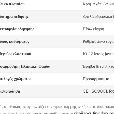
Κράμα χάλυβα υψη
λικό πλαισίου
Διπλά υδραυλικά 
ύστημα πέδησης
Πίσω κίνηση
ειτουργία οδήγησης
Ρυθμιζόμενο εργο
ύπος καθίσματος
10–12 ίντσες (αντι
έγεθος ελαστικού
Έφηβοι & ενήλικες
φαρμόσιμη Ηλικιακή Ομάδα
Προσαρμόσιμο
πιλογές χρώματος
CE, ISO9001, R
ιστοποίηση
ός ο πίνακας υπογραμμίζει την πρακτική μηχανική και τη διασφάλι
τυπα σχεδιασμού που υποστηρίζονται από
Zhejiang Jindifan Te